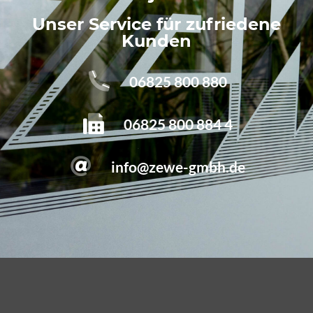
Unser Service für zufriedene
Kunden
06825 800 880
06825 800 884 4
info@zewe-gmbh.de