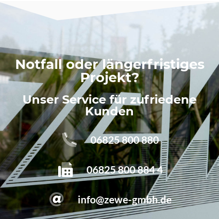
Notfall oder längerfristiges
Projekt?
Unser Service für zufriedene
Kunden
06825 800 880
06825 800 884 4
info@zewe-gmbh.de