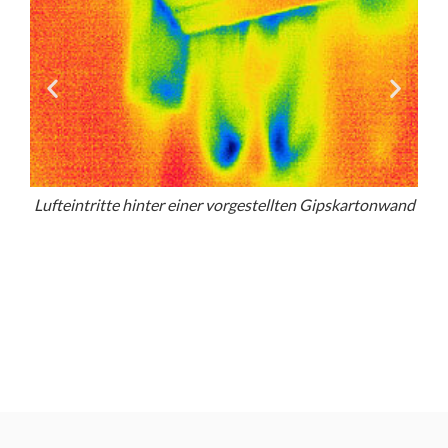
n
Lufteintritte hinter einer vorgestellten Gipskartonwand
Die 
en
den