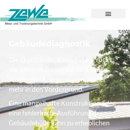
Gebäudediagnostik
Die Qualität der Bausubstanz rückt,
vor allem im Bezug auf die ständig
steigenden Energiekosten, immer
mehr in den Vordergrund.
Eine mangelhafte Konstruktion oder
eine fehlerhafte Ausführung der
Gebäudehülle kann zu erheblichen