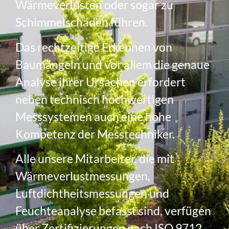
Wärmeverlusten oder sogar zu
Schimmelschäden führen.
Das rechtzeitige Erkennen von
Baumängeln und vor allem die genaue
Analyse ihrer Ursachen erfordert
neben technisch hochwertigen
Messsystemen auch eine hohe
Kompetenz der Messtechniker.
Alle unsere Mitarbeiter, die mit
Wärmeverlustmessungen,
Luftdichtheitsmessungen und
Feuchteanalyse befasst sind, verfügen
über Zertifizierungen nach ISO 9712.