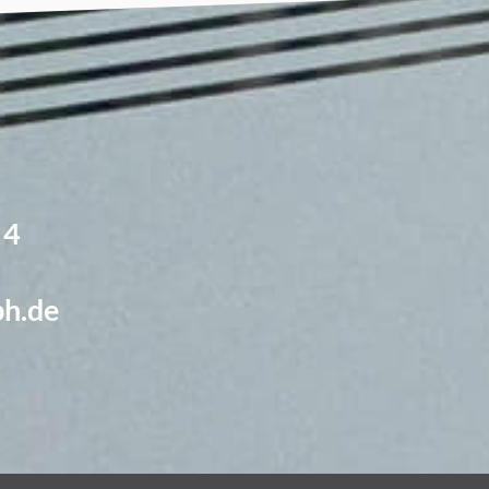
 4
h.de