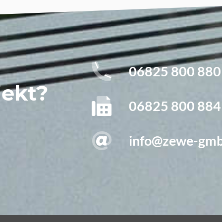
06825 800 880
jekt?
06825 800 884
info@zewe-gmb