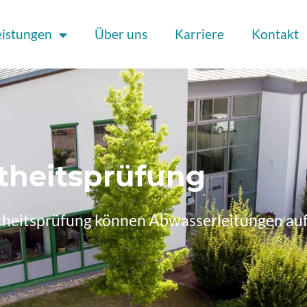
eistungen
Über uns
Karriere
Kontakt
theitsprüfung
htheitsprüfung können Abwasserleitungen au